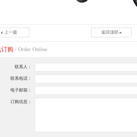
上一篇
返回顶部
线订购
/ Order Online
联系人：
联系电话：
电子邮箱：
订购信息：