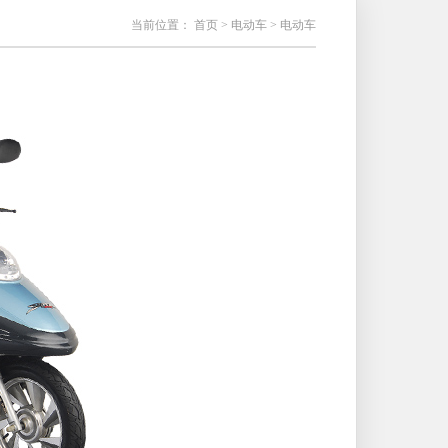
当前位置：
首页
>
电动车
>
电动车