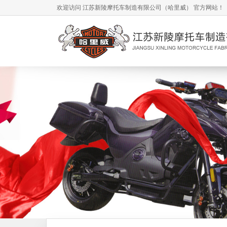
欢迎访问 江苏新陵摩托车制造有限公司（哈里威） 官方网站！