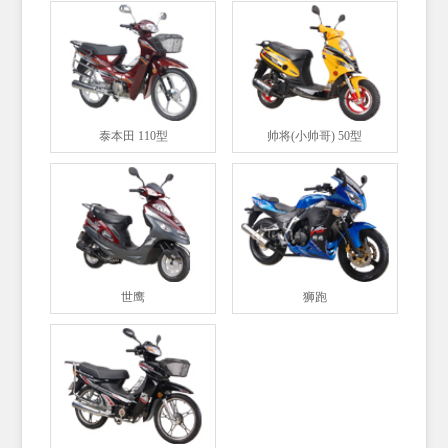
泰本田 110型
帅将(小帅哥) 50型
世鹰
狮跑