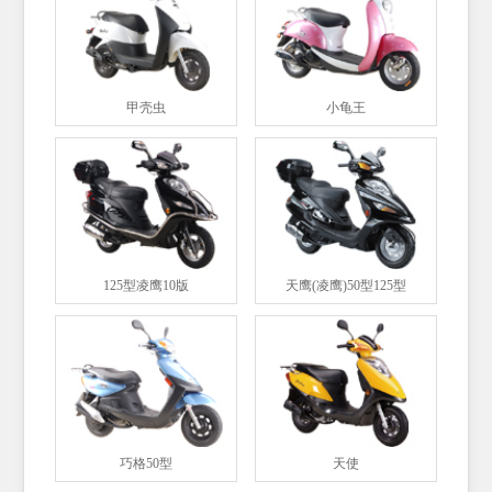
甲壳虫
小龟王
125型凌鹰10版
天鹰(凌鹰)50型125型
巧格50型
天使