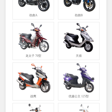
劲彪A
劲彪B
龙太子 70型
天禧
战鹰
优越公主 125型