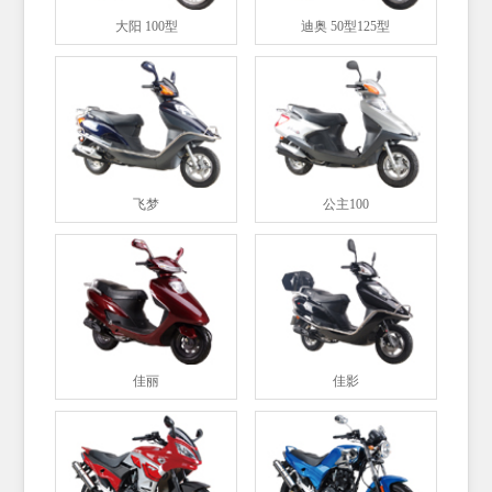
大阳 100型
迪奥 50型125型
飞梦
公主100
佳丽
佳影