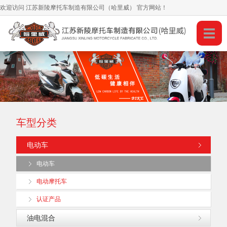
欢迎访问 江苏新陵摩托车制造有限公司（哈里威） 官方网站！
0510-88715388
服务热线：
加入收藏
车型分类
电动车
电动车
电动摩托车
认证产品
油电混合